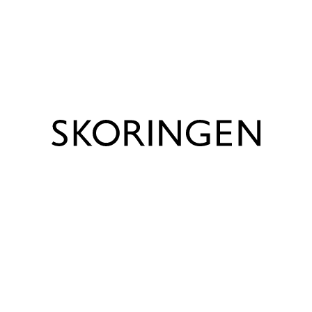
Bemærk
Vis produkt info
Bemærk venligst, at udsalgspriserne kun gælder for
webshoppen, og at priserne kan være anderledes i de
enkelte Skoringen butikker.
Trustpilot
Produktinfo
Mærke
mia maja
Farve
Grå
Forings beskrivelse
Tekstil
Materiale
Tekstil