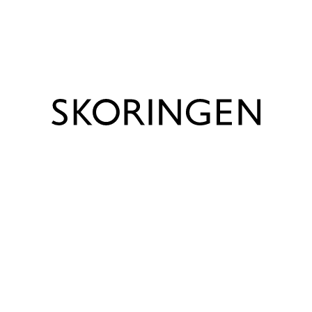
Bemærk
Trustpilot
Bemærk venligst, at udsalgspriserne kun gælder for
webshoppen, og at priserne kan være anderledes i de
enkelte Skoringen butikker.
Produktinfo
Mærke
Odiin
Farve
Brun
Lukning
Snørebånd
Forings beskrivelse
Skind