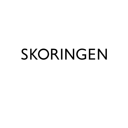
sørger for høj komfort gennem hele dagen. Vi anbefaler
Vis produkt info
1,2-1,5 cm voksetillæg i denne model.
Bemærk
Trustpilot
Bemærk venligst, at udsalgspriserne kun gælder for
webshoppen, og at priserne kan være anderledes i de
enkelte Skoringen butikker.
Produktinfo
Mærke
Bisgaard
Farve
Blå
Lukning
Velcro