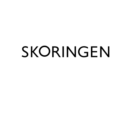
Vis produkt info
Bemærk venligst, at udsalgspriserne kun gælder for
webshoppen, og at priserne kan være anderledes i de
enkelte Skoringen butikker.
Trustpilot
Produktinfo
Mærke
Zafary
Farve
Beige
Forings beskrivelse
Tekstil
Materiale
Tekstil
Varenummer
6612500580