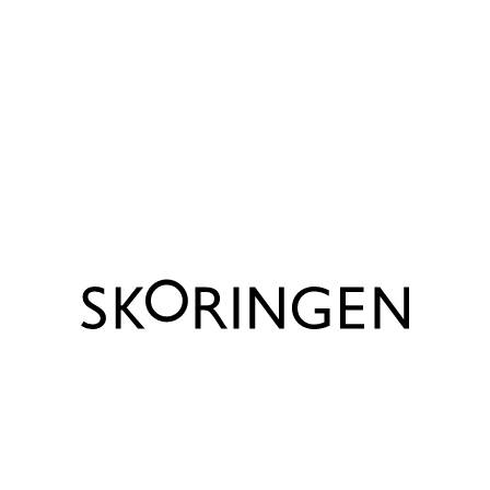
 komfort og funktionalitet
Materiale
or mere vejledning om
vers eller en Skoringen
Varenummer
Udtagelig sål?
Størrelser
Sål