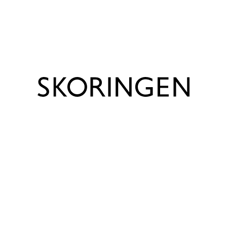
Vis produkt info
Bemærk venligst, at udsalgspriserne kun gælder for
webshoppen, og at priserne kan være anderledes i de
enkelte Skoringen butikker.
Trustpilot
Produktinfo
Mærke
Sofie Schnoor
Farve
Sort
Forings beskrivelse
Polyester
Materiale
Tekstil
Varenummer
3415511510