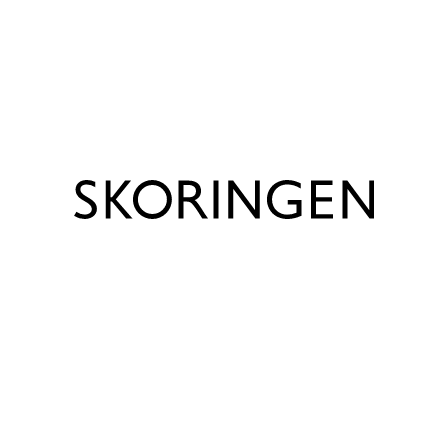
anbefales med et voksetillæg på ca. 1 cm. Besøg
Skoringens Børneunivers for størrelsesguide og nyttige
Vis produkt info
tips om børnefødder.
Bemærk
Trustpilot
Bemærk venligst, at udsalgspriserne kun gælder for
webshoppen, og at priserne kan være anderledes i de
enkelte Skoringen butikker.
Produktinfo
Mærke
Primigi
Farve
Beige