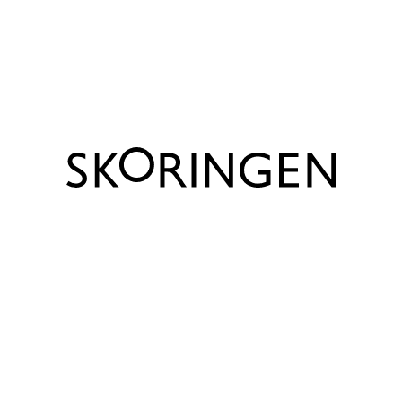
markant rillede TR-ydersål med EVA-fyldning, der giver
Vis produkt info
let trækkraft, fleksibilitet og slidstyrke.
Bemærk
Trustpilot
Bemærk venligst, at udsalgspriserne kun gælder for
webshoppen, og at priserne kan være anderledes i de
enkelte Skoringen butikker.
Produktinfo
Mærke
Clarks
Farve
Brun
Lukning
Snørebånd