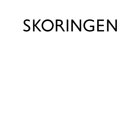
Størrelser
39 - 48
Sål
Gummi/Syntet
Ofte stillede spørgsmål
Hvor lang er leveringstiden?
Hvad koster det at få leveret min ordre?
Hvor lang tid har jeg til at returnere en vare?
Hvordan returnerer jeg en vare købt på
Skoringen.dk?